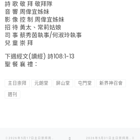
詩 歌 敬 拜 敬拜隊
音 響 周偉宜姊妹
影 像 控 制 周偉宜姊妹
招 待 黃太、常莉姑娘
司 事 蔡秀茵執事/何淑玲執事
兒 童 崇 拜
下週經文(讀經) 詩108:1-13
聖 餐 襄 禮：
主日崇拜
元朗堂
屏山堂
屯門堂
新界神召會
週刊
Post
Previous
Ne
BACK
2026年5月17日主日崇拜周刊
2026年5月31日主日崇拜周刊