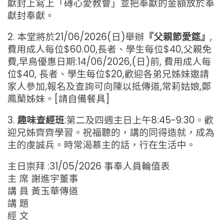
獻封上寫上「磚心愛教會」並把奉獻的金額放於奉
獻封奉獻。
2. 本堂將於21/06/2026(日)舉辦
『父親節愛筵』
,
費用成人每位$60.00,長者、學生每位$40,父親免
費,早鳥優惠日期:14/06/2026,(日)前, 費用成人每
位$40, 長者、學生每位$20,歡迎各弟兄姊妹邀請
家人參加,報名及查詢可向陳以抵傳道,常莉姑娘,鄭
鳳蘭姊妹。[請自備餐具]
3.
趣味查經班
:第二及四週主日上午8:45-9:30。歡
迎兄姊齊齊學習。祝福聽的，講的同得造就，成為
主的虔誠兵。時常渴慕主的話，行在生活中。
主日崇拜 :31/05/2026 事奉人員輪值表
主 席 謝進宇董事
講 員 黃玉華傳道
講 題
經 文