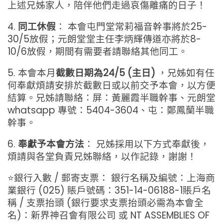
上述兄姊家人，陪伴他們走過哀傷離痛的日子！
4.
同工休假
： 本會屯門堂常莉福音幹事將於25-
30/5放假；元朗堂堂主任李炳輝傳道亦將於8-
10/6放假，期間有需要者請聯絡其他同工。
5. 本會本月
截數日期為24/5 (主日)
，兄姊如有任
何奉獻煩請安排於截數日或以前交予本會，以方便
結算。兄姊請聯絡：屏：黃麗霞半職幹事、元朗堂
whatsapp 專號：5404-3604、屯：鄭鳳蘭半職
幹事。
6.
奉獻予本會方法
： 兄姊採用以下方式奉獻後，
煩請與各堂負責兄姊聯絡，以作記錄，謝謝！
⭐銀行入數 / 郵寄支票： 銀行名稱及編號：上海商
業銀行 (025) 賬戶號碼：351-14-06188-1賬戶名
稱 / 支票抬頭 (銀行要求支票抬頭必需為本會全
名)：新界神召會有限公司 或 NT ASSEMBLIES OF