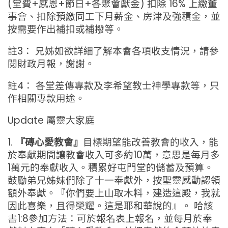
(堂費+感恩+節日+各聚會獻金) 扣除 16% 上繳董
事會、扣除預繳同工下月薪金、房津及強積金，並
按需要作出補扣或補撥等。
註3： 兄姊如欲詳細了解本會各項收支情況，請參
閱財政月報，謝謝。
註4： 各堂差傳專款及李希望教士神學專款等，只
作相關專款用途。
Update 屬靈大家庭
1.
『磚心愛教會』
目標期望能改善教會的收入，能
於奉獻期間讓教會收入可多約10萬，意思是每月多
1萬元的奉獻收入。積累好屯門堂的儲蓄及預算。
鼓勵弟兄姊妹們除了十一奉獻外，按聖靈感動認領
額外奉獻。『你們要上山取木料，建造這殿，我就
因此喜樂，且得榮耀。這是耶和華說的』。 哈該
書1:8參加方法：可於報名表上報名，並每月於奉