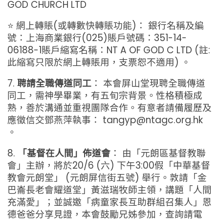
GOD CHURCH LTD
⭐ 網上轉賬(或轉數快轉賬功能)： 銀行名稱及編
號：上海商業銀行(025)賬戶號碼：351-14-
06188-1賬戶縮寫名稱：NT A OF GOD C LTD (註:
此縮寫只限於網上轉賬用，支票恕不適用) 。
7.
聘請全職傳道同工
： 本會屏山堂現聘全職傳道
同工，需神學畢業，有五旬宗背景。性格積極成
熟，善於溝通並重視團隊合作。有意者請備履歷及
應徵信交鄧燕萍執事： tangyp@ntagc.org.hk
。
8.
「基督在人間」佈道會
： 由「元朗區基督教聯
會」主辦，將於20/6 (六) 下午3:00假「中華基督
教會元朗堂」 (元朗屏信街五號) 舉行。敦請「金
巴崙長老會耀道堂」黃滋瑞牧師主領，講題「人間
充滿愛」；並誠邀「病童家長互助群組召集人」恩
德爸爸分享見證，本會鼓勵兄姊參加，查詢請電