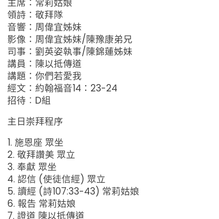
主席：常莉姑娘
領詩：敬拜隊
音響：周偉宜姊妹
影像：周偉宜姊妹/陳豫康弟兄
司事：劉英姿執事/陳錦蓮姊妹
講員：陳以抵傳道
講題：你們若愛我
經文：約翰福音14：23-24
招待︰D組
主日崇拜程序
1. 施恩座 眾坐
2. 敬拜讚美 眾立
3. 奉獻 眾坐
4. 認信 (使徒信經) 眾立
5. 讀經 (詩107:33-43) 常莉姑娘
6. 報告 常莉姑娘
7. 證道 陳以抵傳道