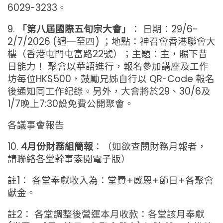
6029-3233。
9.
「第八屆國際五旬宗大會」
： 日期︰29/6-
2/7/2026 (週一至四) ；地點：神召會香港聯會大
樓（香港屯門屯富路22號）；主題︰主，賜下昔
日能力！ 聚會以華語進行，報名參加講座及工作
坊每位HK$500，鼓勵兄姊自行以 QR-Code 報名
後通知同工作紀錄。另外，大會將於29、30/6及
1/7晚上7:30設免費公開聚會。
各議事會報告
10.
4月份財務組簡報
：（如欲查閱財務月報者，
請聯絡各堂幹事索閱電子版）
註1： 各堂奉獻收入為：堂費+感恩+節日+各聚會
獻金。
註2： 各堂調整後營運本月收款：各堂該月奉獻