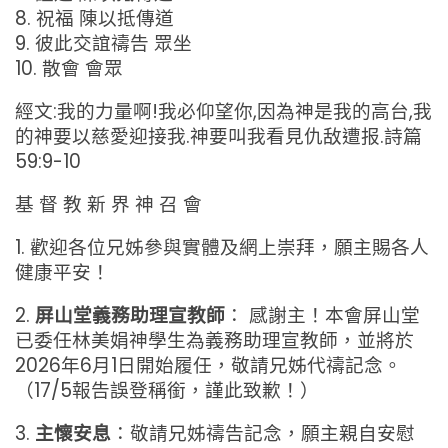
8. 祝福 陳以抵傳道
9. 彼此交誼禱告 眾坐
10. 散會 會眾
經文:我的力量啊!我必仰望你,因為神是我的高台,我
的神要以慈愛迎接我.神要叫我看見仇敌遭报.詩篇
59:9-10
基 督 教 新 界 神 召 會
1. 歡迎各位兄姊參與實體及網上崇拜，願主賜各人
健康平安！
2.
屏山堂義務助理宣教師
： 感謝主！本會屏山堂
已委任林美娟神學生為義務助理宣教師，並將於
2026年6月1日開始履任，敬請兄姊代禱記念。
（17/5報告誤登稱銜，謹此致歉！）
3.
主懷安息
：敬請兄姊禱告記念，願主親自安慰