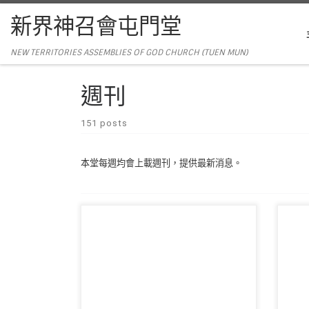
新界神召會屯門堂
NEW TERRITORIES ASSEMBLIES OF GOD CHURCH (TUEN MUN)
週刊
151 posts
本堂每週均會上載週刊，提供最新消息。
主席：陳以抵傳道 領詩：敬拜隊 音響：周
【重
偉宜姊妹 影像：周偉宜姊妹 司事：李錦燦
發8
伉儷 講員：鄭耀培牧 […]
會取消