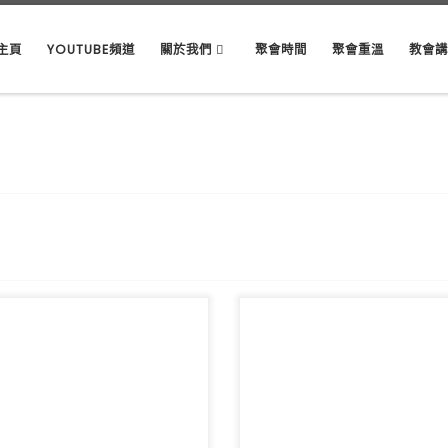
主頁
YOUTUBE頻道
關於我們
聚會時間
聚會重溫
教會
要資訊】香港天文台於早上7時10分改
主席：謝進宇董事 領詩：敬拜隊 音
號西南烈風或暴風信號，本周主日聚
偉宜姊妹/林俊丞弟兄 影像：周偉宜
，敬請留意。 主席 […]
吳君麟弟兄 聖餐：林 […]