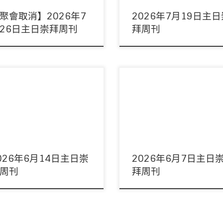
聚會取消】2026年7
2026年7月19日主
26日主日崇拜周刊
拜周刊
：林健坤董事 領詩：敬拜隊 音響：周
主席：陳以抵傳道 領詩：敬拜隊 音
姊妹/林俊丞弟兄 影像：周偉宜姊妹/
康維弟兄 影像：周偉宜姊妹/陳豫康
弟兄 司事：林 […]
司事：李錦燦伉儷 講 […]
026年6月14日主日崇
2026年6月7日主日
周刊
拜周刊