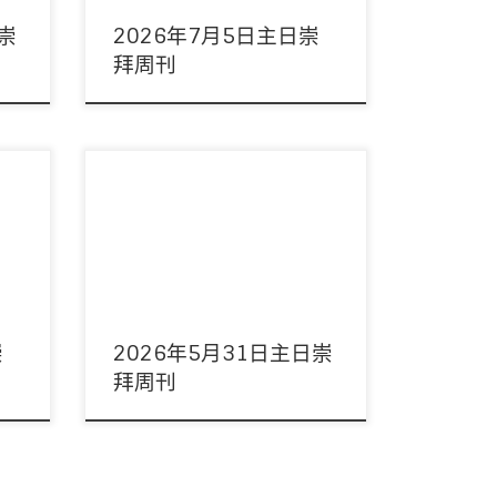
日崇
2026年7月5日主日崇
拜周刊
響：黃
主席：謝進宇董事 領詩：敬拜隊 音響：周
弟兄
偉宜姊妹 影像：周偉宜姊妹 司事：蔡秀茵
執事/何淑玲執事 講 […]
崇
2026年5月31日主日崇
拜周刊