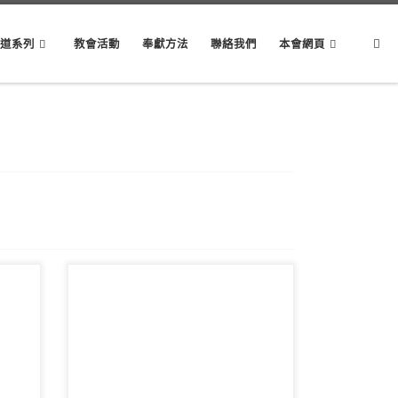
Sear
講道系列
教會活動
奉獻方法
聯絡我們
本會網頁
響：周
主席：陳以抵傳道 領詩：敬拜隊 音響：黃
姊妹/
康維弟兄 影像：周偉宜姊妹 司事：李錦燦
伉儷 講員：顏金龍牧 […]