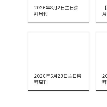
2026年8月2日主日崇
【
拜周刊
月
主席：常莉姑娘 領詩：敬拜隊 音響：周偉
主席
宜姊妹 影像：周偉宜姊妹/陳豫康弟兄 司
偉宜
事：劉英姿執事/李縣 […]
吳君麟
2026年6月28日主日崇
2
拜周刊
拜