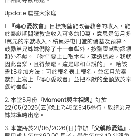
作相關專款用途。
Update 屬靈大家庭
1.
『磚心愛教會』
目標期望能改善教會的收入，能
於奉獻期間讓教會收入可多約10萬，意思是每月多
1萬元的奉獻收入。積累好屯門堂的儲蓄及預算。
鼓勵弟兄姊妹們除了十一奉獻外，按聖靈感動認領
額外奉獻。『你們要上山取木料，建造這殿，我就
因此喜樂，且得榮耀。這是耶和華說的』。 哈該
書1:8參加方法：可於報名表上報名，並每月於奉
獻封上寫上「磚心愛教會」並把奉獻的金額放於奉
獻封奉獻。
2. 本堂5月份
『Moment與主相遇』
訂於
22/05/2026(五)晚上7:45至9:45舉行，敬請弟兄
姊妹準時出席。
3. 本堂將於21/06/2026(日)舉辦
『父親節愛筵』
,
費用成人每位$60.00,長者、學生每位$40,父親免