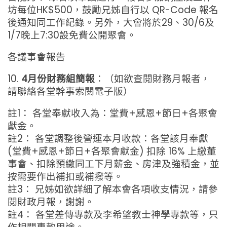
坊每位HK$500，鼓勵兄姊自行以 QR-Code 報名
後通知同工作紀錄。另外，大會將於29、30/6及
1/7晚上7:30設免費公開聚會。
各議事會報告
10.
4月份財務組簡報
：（如欲查閱財務月報者，
請聯絡各堂幹事索閱電子版）
註1： 各堂奉獻收入為：堂費+感恩+節日+各聚會
獻金。
註2： 各堂調整後營運本月收款：各堂該月奉獻
(堂費+感恩+節日+各聚會獻金) 扣除 16% 上繳董
事會、扣除預繳同工下月薪金、房津及強積金，並
按需要作出補扣或補撥等。
註3： 兄姊如欲詳細了解本會各項收支情況，請參
閱財政月報，謝謝。
註4： 各堂差傳專款及李希望教士神學專款等，只