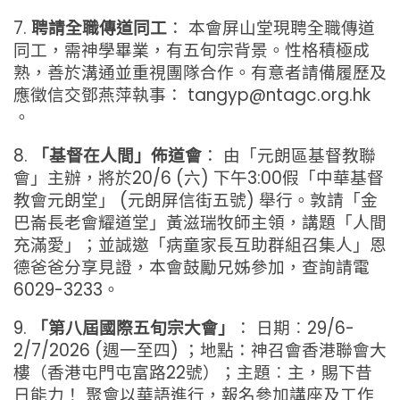
7.
聘請全職傳道同工
： 本會屏山堂現聘全職傳道
同工，需神學畢業，有五旬宗背景。性格積極成
熟，善於溝通並重視團隊合作。有意者請備履歷及
應徵信交鄧燕萍執事： tangyp@ntagc.org.hk
。
8.
「基督在人間」佈道會
： 由「元朗區基督教聯
會」主辦，將於20/6 (六) 下午3:00假「中華基督
教會元朗堂」 (元朗屏信街五號) 舉行。敦請「金
巴崙長老會耀道堂」黃滋瑞牧師主領，講題「人間
充滿愛」；並誠邀「病童家長互助群組召集人」恩
德爸爸分享見證，本會鼓勵兄姊參加，查詢請電
6029-3233。
9.
「第八屆國際五旬宗大會」
： 日期︰29/6-
2/7/2026 (週一至四) ；地點：神召會香港聯會大
樓（香港屯門屯富路22號）；主題︰主，賜下昔
日能力！ 聚會以華語進行，報名參加講座及工作