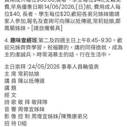
費,早鳥優惠日期:14/06/2026,(日)前, 費用成人每
位$40, 長者、學生每位$20,歡迎各弟兄姊妹邀請
家人參加,報名及查詢可向陳以抵傳道,常莉姑娘,鄭
鳳蘭姊妹。[請自備餐具]
4.
趣味查經班
:第二及四週主日上午8:45-9:30。歡
迎兄姊齊齊學習。祝福聽的，講的同得造就，成為
主的虔誠兵。時常渴慕主的話，行在生活中。
主日崇拜 :24/05/2026 事奉人員輪值表
主 席 常莉姑娘
講 員 陳以抵傳道
講 題
經 文
詩 歌 敬 拜 敬拜隊
音 響 周偉宜姊妹
影 像 控 制 周偉宜姊妹/陳豫康弟兄
招 待 D組