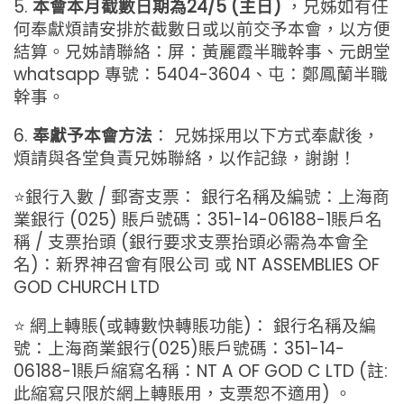
5.
本會本月截數日期為24/5 (主日)
，兄姊如有任
何奉獻煩請安排於截數日或以前交予本會，以方便
結算。兄姊請聯絡：屏：黃麗霞半職幹事、元朗堂
whatsapp 專號：5404-3604、屯：鄭鳳蘭半職
幹事。
6.
奉獻予本會方法
： 兄姊採用以下方式奉獻後，
煩請與各堂負責兄姊聯絡，以作記錄，謝謝！
⭐銀行入數 / 郵寄支票： 銀行名稱及編號：上海商
業銀行 (025) 賬戶號碼：351-14-06188-1賬戶名
稱 / 支票抬頭 (銀行要求支票抬頭必需為本會全
名)：新界神召會有限公司 或 NT ASSEMBLIES OF
GOD CHURCH LTD
⭐ 網上轉賬(或轉數快轉賬功能)： 銀行名稱及編
號：上海商業銀行(025)賬戶號碼：351-14-
06188-1賬戶縮寫名稱：NT A OF GOD C LTD (註:
此縮寫只限於網上轉賬用，支票恕不適用) 。