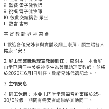
8. 聖餐 雷子健牧師
9. 祝福 雷子健牧師
10. 彼此交誼禱告 眾坐
11. 散會 會眾
基 督 教 新 界 神 召 會
1. 歡迎各位兄姊參與實體及網上崇拜，願主賜各人
健康平安！
2.
屏山堂兼職助理宣教師到任
： 感謝主！本會屏
山堂已聘任林美娟神學生為兼職助理宣教師，並將
於2026年6月1日到任，敬請兄姊代禱記念。。
3.
主懷安息
4.
同工休假
： 本會屯門堂常莉福音幹事將於25-
30/5放假，期間有需要者請聯絡其他同工。