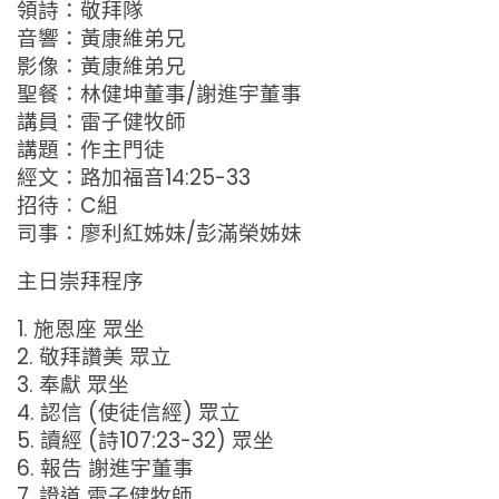
領詩：敬拜隊
音響：黃康維弟兄
影像：黃康維弟兄
聖餐：林健坤董事/謝進宇董事
講員：雷子健牧師
講題：作主門徒
經文：路加福音14:25-33
招待︰C組
司事：廖利紅姊妹/彭滿榮姊妹
主日崇拜程序
1. 施恩座 眾坐
2. 敬拜讚美 眾立
3. 奉獻 眾坐
4. 認信 (使徒信經) 眾立
5. 讀經 (詩107:23-32) 眾坐
6. 報告 謝進宇董事
7. 證道 雷子健牧師