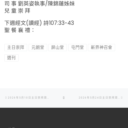
司 事 劉英姿執事/陳錦蓮姊妹
兒 童 崇 拜
下週經文(讀經) 詩107:33-43
聖 餐 襄 禮：
主日崇拜
元朗堂
屏山堂
屯門堂
新界神召會
週刊
Post
Previous
Ne
BACK
2026年5月10日主日崇拜周刊
2026年5月24日主日崇拜周刊
navigation
post
po
TO
POST