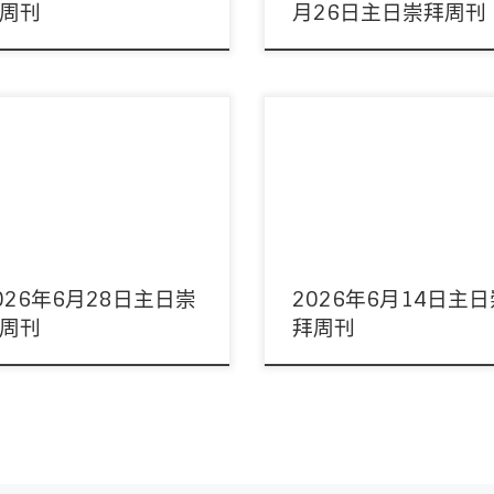
周刊
月26日主日崇拜周刊
：常莉姑娘 領詩：敬拜隊 音響：周偉
主席：林健坤董事 領詩：敬拜隊 音
妹 影像：周偉宜姊妹/陳豫康弟兄 司
偉宜姊妹/林俊丞弟兄 影像：周偉宜
英姿執事/李縣 […]
吳君麟弟兄 司事：林 […]
026年6月28日主日崇
2026年6月14日主
周刊
拜周刊