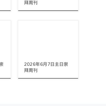
拜周刊
響：周
主席：陳以抵傳道 領詩：敬拜隊 音響：黃
姊妹/
康維弟兄 影像：周偉宜姊妹/陳豫康弟兄
司事：李錦燦伉儷 講 […]
日崇
2026年6月7日主日崇
拜周刊