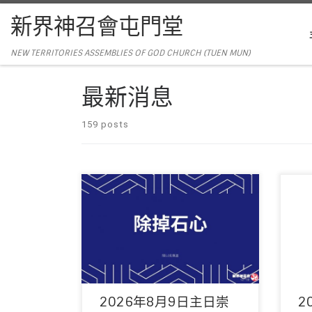
新界神召會屯門堂
NEW TERRITORIES ASSEMBLIES OF GOD CHURCH (TUEN MUN)
最新消息
159 posts
主席：陳以抵傳道 領詩：敬拜隊 音響：周
主席
偉宜姊妹 影像：周偉宜姊妹 司事：林掌仔
偉宜
伉儷 講員：陳以抵傳 […]
伉儷 
2026年8月9日主日崇
2