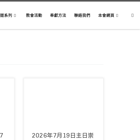
Sear
講道系列
教會活動
奉獻方法
聯絡我們
本會網頁
0分改
主席：謝進宇董事 領詩：敬拜隊 音響：周
日聚
偉宜姊妹/林俊丞弟兄 影像：周偉宜姊妹/
吳君麟弟兄 聖餐：林 […]
7
2026年7月19日主日崇