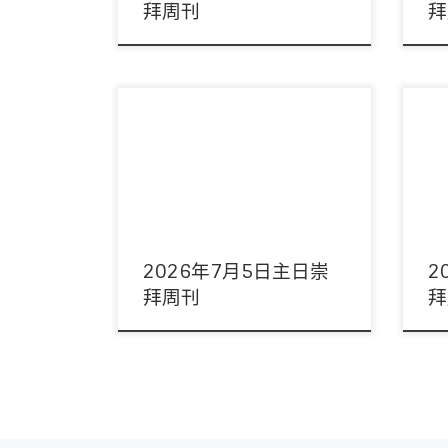
拜周刊
拜
主席：陳以抵傳道 領詩：敬拜隊 音響：黃
主席
康維弟兄 影像：周偉宜姊妹 司事：李錦燦
宜姊
伉儷 講員：顏金龍牧 […]
事：劉
2026年7月5日主日崇
2
拜周刊
拜