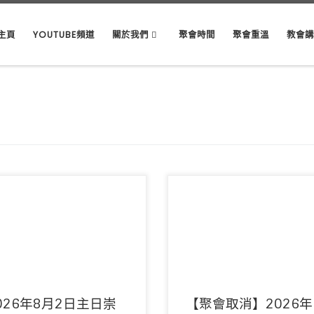
主頁
YOUTUBE頻道
關於我們
聚會時間
聚會重溫
教會
：陳以抵傳道 領詩：敬拜隊 音響：周
【重要資訊】香港天文台於早上7時1
姊妹 影像：周偉宜姊妹 司事：李錦燦
發8號西南烈風或暴風信號，本周主
講員：鄭耀培牧 […]
會取消，敬請留意。 主席 […]
026年8月2日主日崇
【聚會取消】2026年