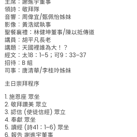
主席：謝進宇董事
領詩：敬拜隊
音響︰周偉宜/甄佩怡姊妹
影像︰黃浩斌執事
聖餐襄禮：林健坤董事/陳以抵傳道
講員︰胡平凡長老
講題︰天國裡誰為大！？
經文：太18：1–5；可9：33–37
招待︰B 組
司事：唐清華/李桂玲姊妹
主日崇拜程序
1. 施恩座 眾坐
2. 敬拜讚美 眾立
3. 認信 (使徒信經) 眾立
4. 奉獻 眾坐
5. 讀經 (詩41：1–6) 眾坐
6. 報告 謝進宇董事