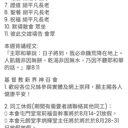
7. 證道 胡平凡長老
8. 聖餐 胡平凡長老
9. 祝福 胡平凡長老
10. 默禱散會 眾坐
11. 彼此交誼禱告 會眾
本週背誦經文:
『主耶和華說：日子將到，我必命饑荒降在地上。
人飢餓非因無餅，乾渴非因無水，乃因不聽耶和華
的話。』摩8:11
基 督 教 新 界 神 召 會
1. 歡迎各位兄姊參與實體及網上崇拜，願主賜各人
健康平安！
2. 同工休假(期間有需要者請聯絡其他同工)：
 本會屯門堂常莉福音幹事將於8月14-21放假。
 本會元朗堂李炳輝堂主任將於將於於8月28-31
日放假放假。