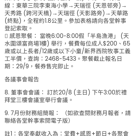
線：東華三院李東海小學→天瑞徑 (天恩邨旁)→
天秀路 (跨河天橋)→天瑞徑 (天影路旁)→天華路
(終點)，全程約1.8公里。參加表格請向各堂幹事
登記索取。
 感恩聚餐： 當晚6:00-8:00假「半島漁港」 (天
水圍頌富商場1樓) 舉行，餐費每位成人$200、65
歲或以上長者/12歲或以下小童/新界西院牧事工義
工半價，查詢：2468-5433。聚餐截止報名日
期：29/9，餐券售完即止。
各議事會報告
8. 董事會會議： 訂於20/8 (主日) 下午3:00於禮
拜堂三樓會議室舉行會議。
9. 7月份財務組簡報： （如欲查閱財務月報者，請
聯絡各堂幹事索閱電子版）
註1：各堂奉獻收入為：堂費+感恩+節日+各聚會