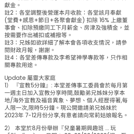
獻金。
註2：各堂調整後營運本月收款：各堂該月奉獻
(堂費+感恩+節日+各聚會獻金) 扣除 16% 上繳董
事會、扣除預繳同工下月薪金、房津及強積金，並
按需要作出補扣或補撥等。
註3：兄姊如欲詳細了解本會各項收支情況，請參
閱財政月報，謝謝。
註4：各堂差傳專款及李希望神學專款等，只作相
關專款用途。
Update 屬靈大家庭
1） 『宣教5分鐘』: 本堂差傳事工委員會於每月第
一週主日加入宣教分享時間,鼓勵弟兄姊妹分享本
地/海外宣教及福音異象、夢想、個人經歷得著,每
人限一次,限時5分鐘。現公開邀請弟兄姊妹於
2023年 7-12月份分享,有意者請向常莉姑娘報名。
2） 本堂於8月份舉辦『兒童暑期興趣班 … 玩