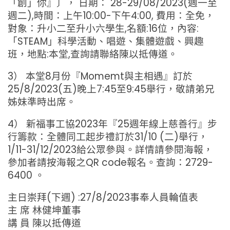
「創」你』〕， 日期： 28-29/08/2023(週一至
週二),時間：上午10:00-下午4:00, 費用：全免，
對象：升小二至升小六學生,名額:16位，內容:
「STEAM」科學活動、唱遊、集體遊戲、興趣
班，地點:本堂,查詢請聯絡陳以抵傳道。
3） 本堂8月份『Momemt與主相遇』訂於
25/8/2023(五)晚上7:45至9:45舉行，敬請弟兄
姊妹準時出席。
4） 新福事工協2023年『25週年線上慈善行』步
行籌款：全體同工起步禮訂於31/10 (二)舉行，
1/11-31/12/2023給公眾參與。詳情請參閱海報，
參加者請按海報之QR code報名。查詢：2729-
6400 。
主日崇拜(下週) :27/8/2023事奉人員輪值表
主 席 林健坤董事
講 員 陳以抵傳道