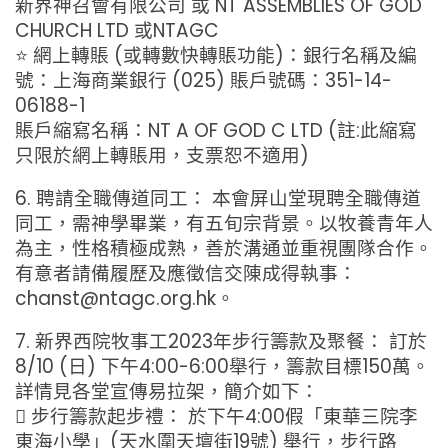
新界神召會有限公司 或 NT ASSEMBLIES OF GOD
CHURCH LTD 或NTAGC
⭐ 網上轉賬 (或轉數快轉賬功能)：銀行名稱及編
號：上海商業銀行 (025) 賬戶號碼：351-14-
06188-1
賬戶縮寫名稱：NT A OF GOD C LTD (註:此縮寫
只限於網上轉賬用，支票恕不適用)
6. 聘請全職傳道同工： 本會屏山堂現聘全職傳道
同工，需神學畢業，有五旬宗背景。以牧養青年人
為主，性格積極成熟，善於溝通並重視團隊合作。
有意者請備履歷及應徵信交陳成得執事：
chanst@ntagc.org.hk。
7. 新界西院牧事工2023年步行籌款及聚餐： 訂於
8/10 (日) 下午4:00-6:00舉行，籌款目標150萬。
詳情見各堂宣傳易拉架，簡介如下：
 步行籌款起步禮： 於下午4:00假「東華三院李
東海小學」(天水圍天壇街19號) 舉行，步行路