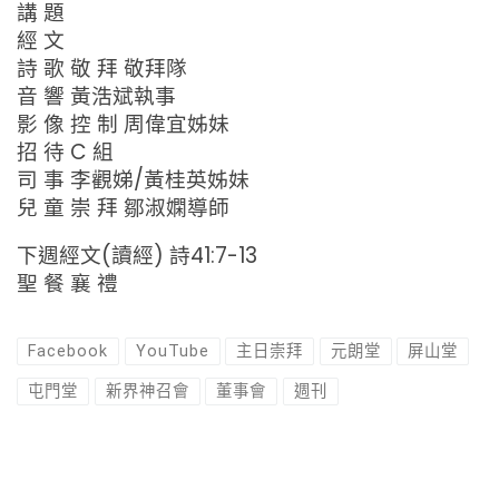
講 題
經 文
詩 歌 敬 拜 敬拜隊
音 響 黃浩斌執事
影 像 控 制 周偉宜姊妹
招 待 C 組
司 事 李觀娣/黃桂英姊妹
兒 童 崇 拜 鄒淑嫻導師
下週經文(讀經) 詩41:7-13
聖 餐 襄 禮
Facebook
YouTube
主日崇拜
元朗堂
屏山堂
屯門堂
新界神召會
董事會
週刊