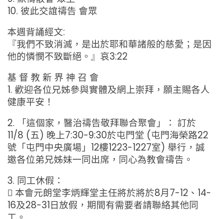
10. 彼此交誼禱告 會眾
本週背誦經文:
『我們不致消滅，是出於耶和華諸般的慈愛；是因
他的憐憫不致斷絕。』哀3:22
基 督 教 新 界 神 召 會
1. 歡迎各位兄姊參與實體及網上崇拜，願主賜各人
健康平安！
2. 「這個家，醫治禱告敬拜聯合聚會」： 訂於
11/8 (五) 晚上7:30-9:30於屯門堂 (屯門海榮路22
號「屯門中央廣場」12樓1223-1227室) 舉行，誠
邀各位弟兄姊妹一同出席，同心為教會禱告。
3. 同工休假：
 本會元朗堂李炳輝堂主任將於將於8月7-12、14-
16及28-31日放假，期間有需要者請聯絡其他同
工。