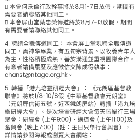
 本會何沃倫行政幹事將於8月1-7日放假，期間有
需要者請聯絡其他同工。
 本會屏山堂葉忠榮傳道將於8月7-13放假，期間
有需要者請聯絡其他同工。
4. 聘請全職傳道同工： 本會屏山堂現聘全職傳道
同工，需神學畢業，有五旬宗背景。以牧養青年人
為主，性格積極成熟，善於溝通並重視團隊合作。
有意者請備履歷及應徵信交陳成得執事：
chanst@ntagc.org.hk。
5. 轉播「港九培靈研經大會」： 《元朗區基督教
聯會》將於1/8-10/8假《中華基督教會元朗堂》
（元朗屏信街五號，近西鐵朗屏站）轉播「港九培
靈研經大會」。是次培靈研經大會每天皆舉行三場
聚會：研經會 (上午9:00)、講道會 (上午11:00)及
奮興會 (晚上7:00)（註：主日只舉行奮興會），
詳情請參閱海報或瀏覽大會網站：