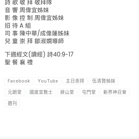
詩 歌 敬 拜 敬拜隊
音 響 周偉宜姊妹
影 像 控 制 周偉宜姊妹
招 待 A 組
司 事 陳中華/成偉蓮姊妹
兒 童 崇 拜 鄒淑嫻導師
下週經文(讀經) 詩40:9-17
聖 餐 襄 禮
Facebook
YouTube
主日崇拜
伍清賢姊妹
元朗堂
國度宣教士
屏山堂
屯門堂
新界神召會
週刊