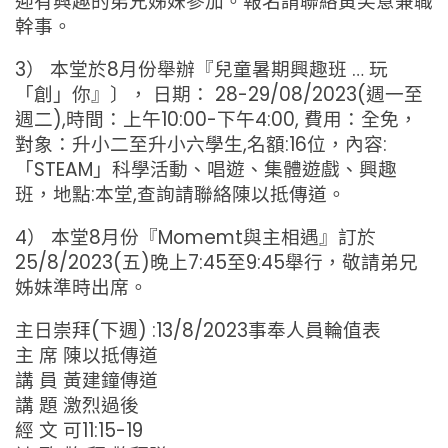
迎有興趣的弟兄姊妹參加。報名請聯絡黃笑意兼職
幹事。
3） 本堂於8月份舉辦『兒童暑期興趣班 … 玩
「創」你』〕， 日期： 28-29/08/2023(週一至
週二),時間：上午10:00-下午4:00, 費用：全免，
對象：升小二至升小六學生,名額:16位，內容:
「STEAM」科學活動、唱遊、集體遊戲、興趣
班，地點:本堂,查詢請聯絡陳以抵傳道。
4） 本堂8月份『Momemt與主相遇』訂於
25/8/2023(五)晚上7:45至9:45舉行，敬請弟兄
姊妹準時出席。
主日崇拜(下週) :13/8/2023事奉人員輪值表
主 席 陳以抵傳道
講 員 黃建鐘傳道
講 題 激烈過後
經 文 可11:15-19