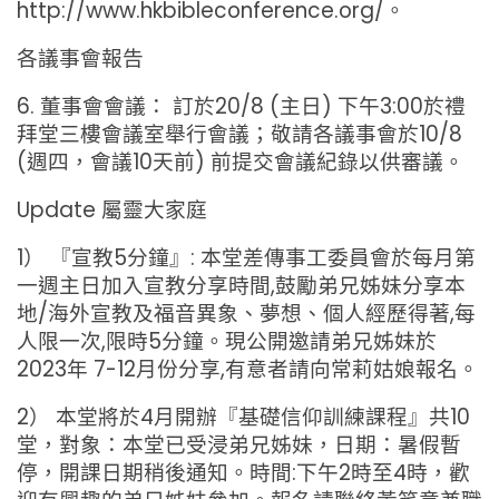
http://www.hkbibleconference.org/。
各議事會報告
6. 董事會會議： 訂於20/8 (主日) 下午3:00於禮
拜堂三樓會議室舉行會議；敬請各議事會於10/8
(週四，會議10天前) 前提交會議紀錄以供審議。
Update 屬靈大家庭
1） 『宣教5分鐘』: 本堂差傳事工委員會於每月第
一週主日加入宣教分享時間,鼓勵弟兄姊妹分享本
地/海外宣教及福音異象、夢想、個人經歷得著,每
人限一次,限時5分鐘。現公開邀請弟兄姊妹於
2023年 7-12月份分享,有意者請向常莉姑娘報名。
2） 本堂將於4月開辦『基礎信仰訓練課程』共10
堂，對象：本堂已受浸弟兄姊妹，日期：暑假暫
停，開課日期稍後通知。時間:下午2時至4時，歡