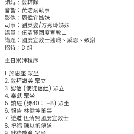
領詩：敬拜隊
音響︰黃浩斌執事
影像︰周偉宜姊妹
司事：劉英姿/方秀玲姊妹
講員︰伍清賢國度宣教士
講題︰國度宣教士述職、感恩、致謝
招待︰D 組
主日崇拜程序
1. 施恩座 眾坐
2. 敬拜讚美 眾立
3. 認信 (使徒信經) 眾立
4. 奉獻 眾坐
5. 讀經 (詩40：1–8) 眾坐
6. 報告 林健坤董事
7. 證道 伍清賢國度宣教士
8. 祝福 陳以抵傳道
9. 默禱散會 眾坐