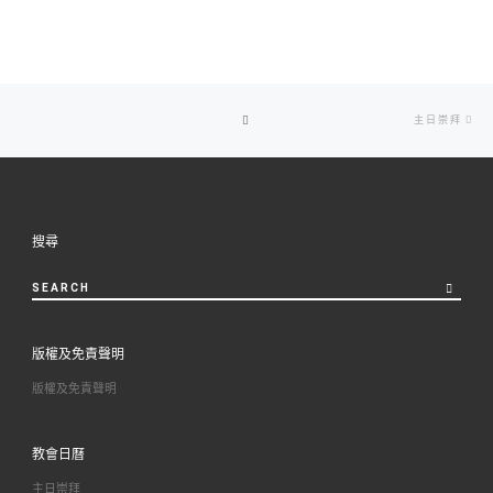
Post
Ne
BACK
主日崇拜
navigation
po
TO
POST
搜尋
LIST
SEARCH
版權及免責聲明
版權及免責聲明
教會日曆
主日崇拜