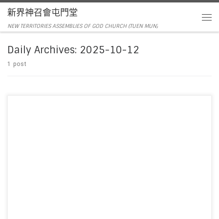
新界神召會屯門堂
NEW TERRITORIES ASSEMBLIES OF GOD CHURCH (TUEN MUN)
Daily Archives:
2025-10-12
1 post
主席：謝進宇董事 領詩：敬拜隊 音響︰周偉宜姊妹/林俊丞弟兄 影像︰周偉宜
姊妹/吳君麟弟兄 司事︰李 […]