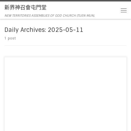
新界神召會屯門堂
NEW TERRITORIES ASSEMBLIES OF GOD CHURCH (TUEN MUN)
Daily Archives:
2025-05-11
1 post
主席：陳以抵傳道 領詩：敬拜隊 音響︰黃浩斌執事/黃康維弟兄 影像︰周偉宜
姊妹 司事︰林掌仔伉儷 講 […]