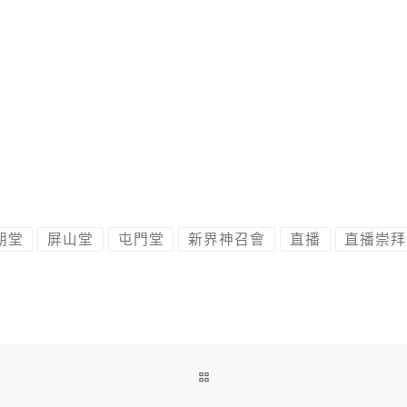
朗堂
屏山堂
屯門堂
新界神召會
直播
直播崇拜
BACK