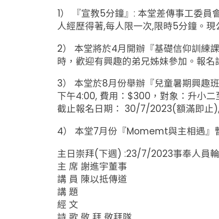
1） 『宣教5分鐘』: 本堂差傳事工
人經歷得著,每人限一次,限時5分鐘。現公
2） 本堂將於4月開辦『基礎信仰訓練課程
時，歡迎有興趣的弟兄姊妹參加。報名
3） 本堂於8月份舉辦『兒童暑期興趣班 … 玩
下午4:00, 費用：$300，對象：升小
截止報名日期： 30/7/2023(額滿即
4） 本堂7月份『Momemt與主相遇
主日崇拜(下週) :23/7/2023事奉人員
主 席 謝進宇董事
講 員 陳以抵傳道
講 題
經 文
詩 歌 敬 拜 敬拜隊