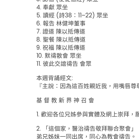
4. 奉獻 眾坐
5. 讀經 (詩38：11–22) 眾坐
6. 報告 林健坤董事
7. 證道 陳以抵傳道
8. 聖餐 陳以抵傳道
9. 祝福 陳以抵傳道
10. 默禱散會 眾坐
11. 彼此交誼禱告 會眾
本週背誦經文:
『主說：因為這百姓親近我，用嘴唇尊敬
基 督 教 新 界 神 召 會
1. 歡迎各位兄姊參與實體及網上崇拜
2. 「這個家，醫治禱告敬拜聯合聚會」： 訂
弟兄姊妹一同出席，同心為教會禱告。