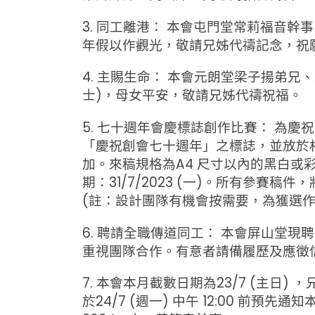
3. 同工離港： 本會屯門堂常莉福音幹
年假以作觀光，敬請兄姊代禱記念，祝
4. 主賜生命： 本會元朗堂梁子揚弟兄、吳嘉
士)，母女平安，敬請兄姊代禱祝福。
5. 七十週年會慶標誌創作比賽： 為
「慶祝創會七十週年」之標誌，並放於
加。來稿規格為A4 尺寸以內的黑白或彩色圖
期：31/7/2023 (一)。所有參
(註：設計團隊有機會按需要，為獲選作品作
6. 聘請全職傳道同工： 本會屏山堂
重視團隊合作。有意者請備履歷及應徵信交陳成
7. 本會本月截數日期為23/7 (主日
於24/7 (週一) 中午 12:00 前預