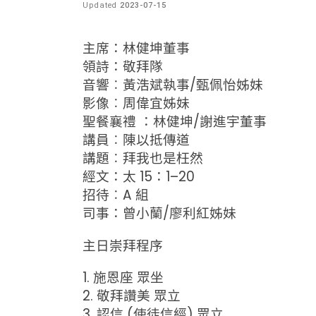
Updated
2023-07-15
主席：林健坤董事
領詩：敬拜隊
音響︰黃浩斌執事/甄佩怡姊妹
影像︰周偉宜姊妹
聖餐襄禮 ：林健坤/謝進宇董事
講員︰陳以抵傳道
講題︰拜我也是枉然
經文：太 15：1–20
招待︰A 組
司事：曾小蘭/廖利紅姊妹
主日崇拜程序
1. 施恩座 眾坐
2. 敬拜讚美 眾立
3. 認信 (使徒信經) 眾立