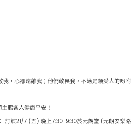
我，心卻遠離我；他們敬畏我，不過是領受人的吩咐。』
，願主賜各人健康平安！
於21/7 (五) 晚上7:30-9:30於元朗堂 (元朗安樂