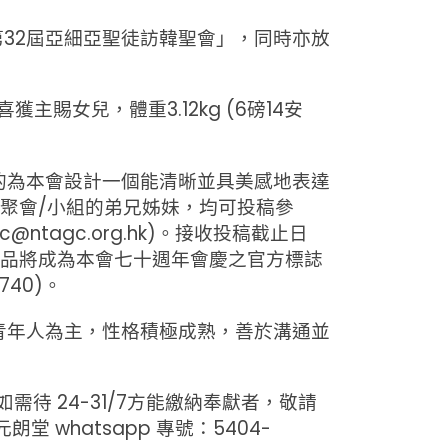
「第32屆亞細亞聖徒訪韓聖會」，同時亦放
獲主賜女兒，體重3.12kg (6磅14安
目的為本會設計一個能清晰並具美感地表達
聚會/小組的弟兄姊妹，均可投稿參
tagc.org.hk)。接收投稿截止日
選作品將成為本會七十週年會慶之官方標誌
40)。
養青年人為主，性格積極成熟，善於溝通並
需待 24-31/7方能繳納奉獻者，敬請
堂 whatsapp 專號：5404-