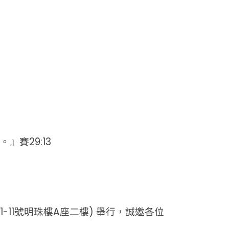
賽29:13
路1-11號明珠樓A座二樓) 舉行，誠邀各位