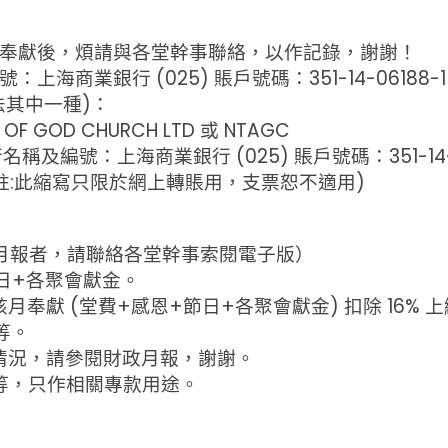
方式奉獻後，煩請與各堂幹事聯絡，以作記錄，謝謝！
海商業銀行 (025) 賬戶號碼：351-14-06188-1
法其中一種)：
F GOD CHURCH LTD 或 NTAGC
及編號：上海商業銀行 (025) 賬戶號碼：351-14-0
TD (註:此縮寫只限於網上轉賬用，支票恕不適用)
財務月報者，請聯絡各堂幹事索閱電子版）
節日+各聚會獻金。
月奉獻 (堂費+感恩+節日+各聚會獻金) 扣除 16%
等。
情況，請參閱財政月報，謝謝。
等，只作相關專款用途。