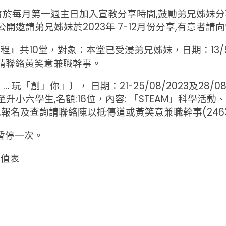
委員會於每月第一週主日加入宣教分享時間,鼓勵弟兄姊妹
開邀請弟兄姊妹於2023年 7-12月份分享,有意者請
』共10堂，對象：本堂已受浸弟兄姊妹，日期：13/5/
請聯絡黃笑意兼職幹事。
「創」你』〕， 日期：21-25/08/2023及28/08/
二至升小六學生,名額:16位，內容: 「STEAM」科學
止),報名及查詢請聯絡陳以抵傳道或黃笑意兼職幹事(2463
』暫停一次。
輪值表