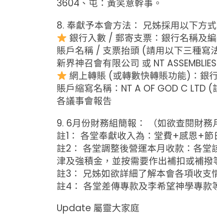
3604、屯：黃笑意幹事。
8. 奉獻予本會方法： 兄姊採用以下
銀行入數 / 郵寄支票：銀行名稱及編號：上
賬戶名稱 / 支票抬頭 (請用以下三種寫
新界神召會有限公司 或 NT ASSEMBLIES O
網上轉賬 (或轉數快轉賬功能)：銀行名稱
賬戶縮寫名稱：NT A OF GOD C L
各議事會報告
9. 6月份財務組簡報： （如欲查閱
註1： 各堂奉獻收入為：堂費+感恩+
註2： 各堂調整後營運本月收款：各堂該
津及強積金，並按需要作出補扣或補撥
註3： 兄姊如欲詳細了解本會各項收支
註4： 各堂差傳專款及李希望神學專款
Update 屬靈大家庭