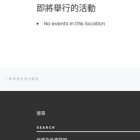
即將舉行的活動
No events in this location
Post
Previous
新界神召會元朗堂
post
navigation
搜尋
SEARCH
版權及免責聲明