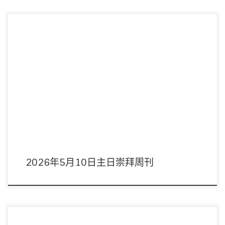
主席：林健坤董事 領詩：敬拜隊 音響：周偉宜姊妹/林俊丞弟兄 影像：周偉宜
姊妹/吳君麟弟兄 司事：林 […]
2026年5月10日主日崇拜周刊