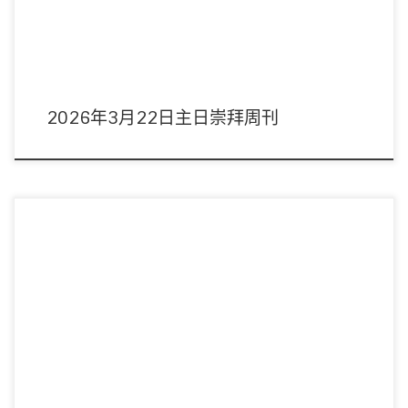
2026年3月22日主日崇拜周刊
主席：陳以抵傳道 領詩：敬拜隊 音響︰黃康維弟兄 影像︰周偉宜姊妹/陳豫康
弟兄 司事︰李錦燦伉儷 講 […]