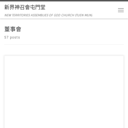
新界神召會屯門堂
NEW TERRITORIES ASSEMBLIES OF GOD CHURCH (TUEN MUN)
董事會
57 posts
主席：陳以抵傳道 領詩：敬拜隊 音響：周偉宜姊妹 影像：周偉宜姊妹 司事：李
錦燦伉儷 講員：鄭耀培牧 […]