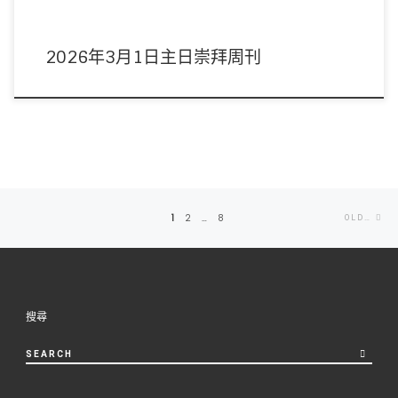
2026年3月1日主日崇拜周刊
Posts
Ol
1
2
…
8
OLDER POSTS
navigation
po
搜尋
SEARCH