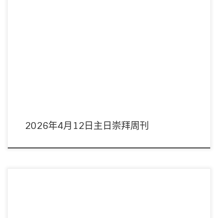
主席：林健坤董事 領詩：敬拜隊 音響︰周偉宜姊妹/林俊丞弟兄 影像︰周偉宜
姊妹/吳君麟弟兄 司事︰林 […]
2026年4月12日主日崇拜周刊