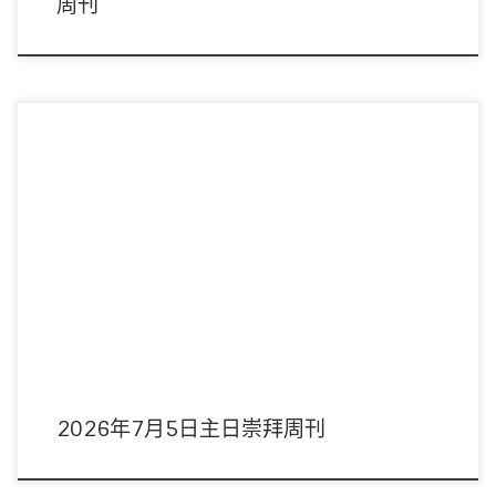
周刊
主席：陳以抵傳道 領詩：敬拜隊 音響：黃康維弟兄 影像：周偉宜姊妹 司事：李
錦燦伉儷 講員：顏金龍牧 […]
2026年7月5日主日崇拜周刊