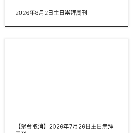
2026年8月2日主日崇拜周刊
【重要資訊】香港天文台於早上7時10分改發8號西南烈風或暴風信號，本周主日
聚會取消，敬請留意。 主席 […]
【聚會取消】2026年7月26日主日崇拜