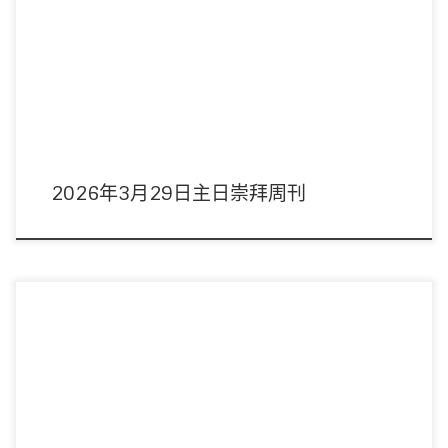
主席：林健坤董事 領詩：敬拜隊 音響︰周偉宜姊妹 影像︰周偉宜姊妹 司事︰何
淑玲執事/蔡秀茵執事 講 […]
2026年3月29日主日崇拜周刊
主席：常莉姑娘 領詩：敬拜隊 音響︰周偉宜姊妹 影像︰周偉宜姊妹/陳豫康弟
兄 司事︰劉英姿報事/陳錦 […]