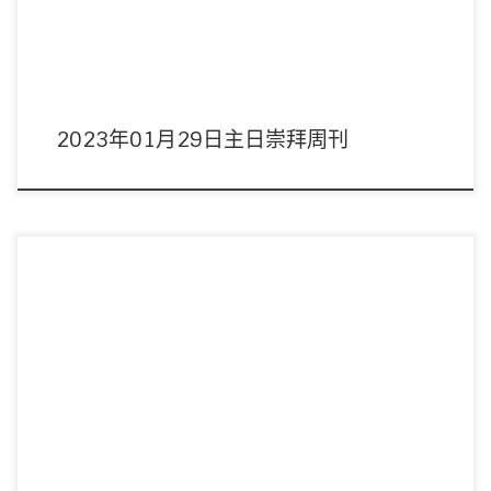
2023年01月29日主日崇拜周刊
主席：林健坤董事 領詩：敬拜隊 音響︰周偉宜姊妹 影像︰劉子恩弟兄 司事：陳
中華/成偉蓮姊妹 講員︰ […]