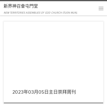
新界神召會屯門堂
NEW TERRITORIES ASSEMBLIES OF GOD CHURCH (TUEN MUN)
主席：趙汝廉弟兄 領詩：敬拜隊 音響︰黃浩斌執事 影像︰劉子恩弟兄 司事：劉
英姿/方秀玲姊妹 講員︰ […]
2023年03月05日主日崇拜周刊