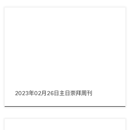
主席：趙汝廉弟兄 領詩：敬拜隊 音響︰黃浩斌執事 影像︰劉子恩弟兄 司事：鄭
鳳蘭/張仕銀姊妹 講員︰ […]
2023年02月26日主日崇拜周刊