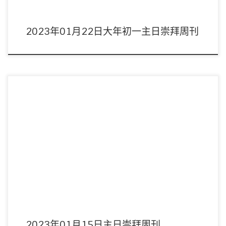
2023年01月22日大年初一主日崇拜周刊
主席：陳以抵傳道 領詩：敬拜隊 音響︰黃浩斌執事 影像︰周偉宜姊妹 聖餐襄
禮：林健坤/謝進宇董事 講 […]
2023年01月15日主日崇拜周刊