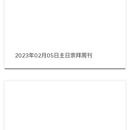
主席：趙汝廉弟兄 領詩：敬拜隊 音響︰黃浩斌執事 影像︰劉子恩弟兄 司事：李
觀娣/黃桂英姊妹 講員︰ […]
2023年02月05日主日崇拜周刊
主席：陳以抵傳道 領詩：敬拜隊 音響︰黃浩斌執事 影像︰周偉宜姊妹 司事：唐
清華/李金秀姊妹 講員︰ […]