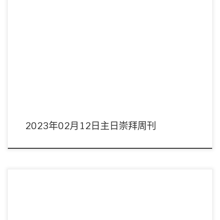
主席：林健坤董事 領詩：敬拜隊 音響︰周偉宜姊妹 影像︰劉子恩弟兄 司事：曾
小蘭/李桂玲姊妹 講員︰ […]
2023年02月12日主日崇拜周刊