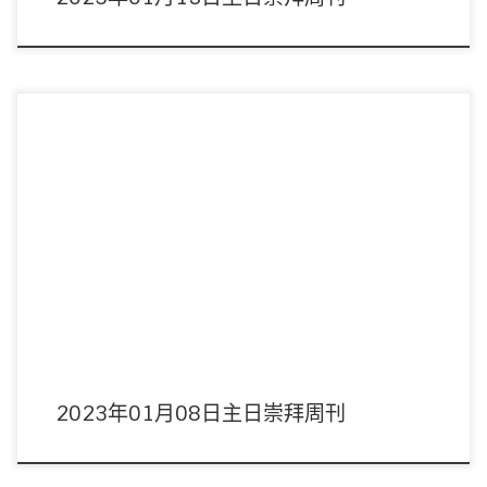
主席：趙汝廉弟兄 領詩：敬拜隊 音響︰周偉宜姊妹 影像︰劉子恩弟兄 講員︰陳
以抵傳道 講題︰感恩主日 […]
2023年01月08日主日崇拜周刊