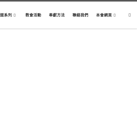
Sear
講道系列
教會活動
奉獻方法
聯絡我們
本會網頁