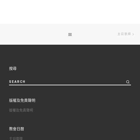
Post
Ne
BACK
主日崇拜
navigation
po
TO
POST
搜尋
LIST
SEARCH
版權及免責聲明
版權及免責聲明
教會日曆
主日崇拜