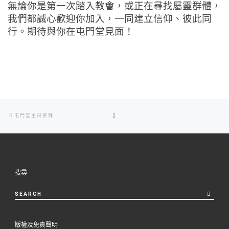
無論你是第一次踏入教會，或正在尋找屬靈群體，
我們都誠心歡迎你加入，一同建立信仰、彼此同
行。期待與你在屯門堂見面！
Post
Previous
BACK
屯門堂主日崇拜
navigation
post
TO
POST
搜尋
LIST
SEARCH
版權及免責聲明