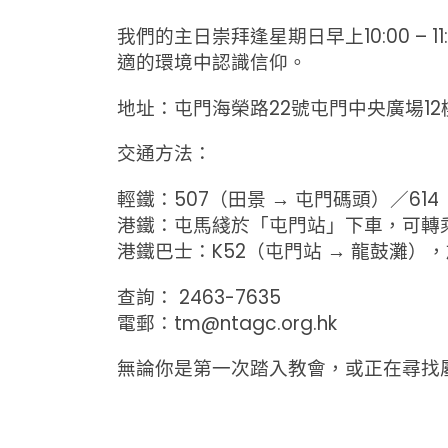
我們的主日崇拜逢星期日早上10:00 
適的環境中認識信仰。
地址：屯門海榮路22號屯門中央廣場12樓1
交通方法：
輕鐵：507（田景 → 屯門碼頭）／61
港鐵：屯馬綫於「屯門站」下車，可轉
港鐵巴士：K52（屯門站 → 龍鼓灘）
查詢： 2463-7635
電郵：tm@ntagc.org.hk
無論你是第一次踏入教會，或正在尋找