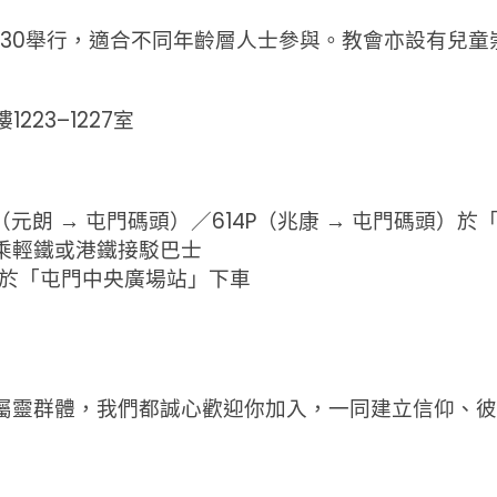
– 11:30舉行，適合不同年齡層人士參與。教會亦設有
223–1227室
4（元朗 → 屯門碼頭）／614P（兆康 → 屯門碼頭）
乘輕鐵或港鐵接駁巴士
，於「屯門中央廣場站」下車
屬靈群體，我們都誠心歡迎你加入，一同建立信仰、彼