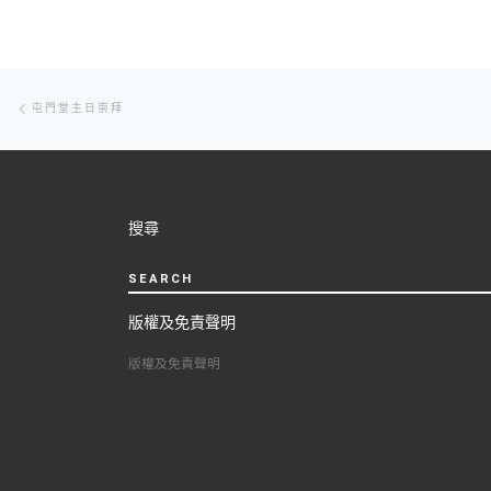
Post
Previous
屯門堂主日崇拜
post
navigation
搜尋
SEARCH
版權及免責聲明
版權及免責聲明