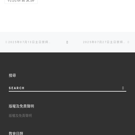
Post
Previous
Ne
BACK
2025年07月13日主日崇拜周刊
2025年07月27日主日崇拜周刊
navigation
post
po
TO
POST
搜尋
LIST
SEARCH
版權及免責聲明
版權及免責聲明
教會日曆